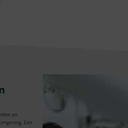
n
etten en
 omgeving. Een