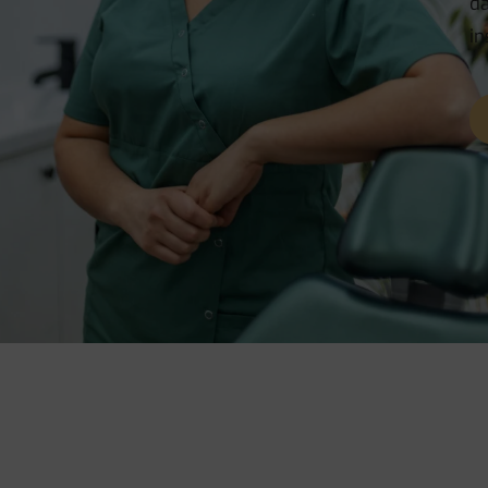
da
in