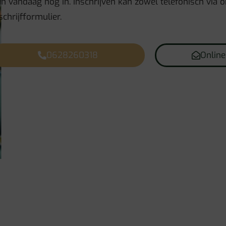
n vandaag nog in. Inschrijven kan zowel telefonisch via o
schrijfformulier.
0628260318
Online