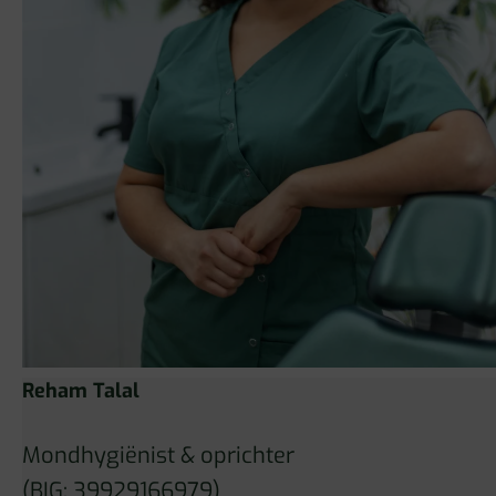
Reham Talal
Mondhygiënist & oprichter
(BIG: 39929166979)