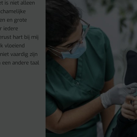
 is niet alleen
ichamelijke
ten en grote
r iedere
rust hart bij mij
ok vloeiend
iet vaardig zijn
 een andere taal