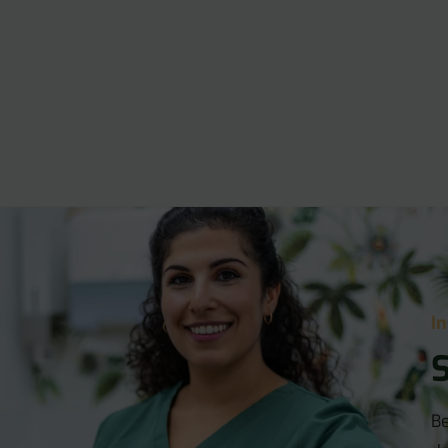
I
S
Be